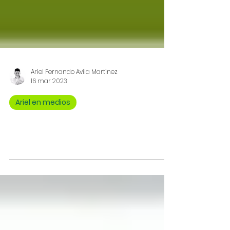
Ariel Fernando Avila Martinez
16 mar 2023
Ariel en medios
PL Sujeción a la justicia no tendrá indulto ni
amnistía | Entrevista WRadio