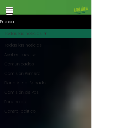
Prensa
Todas las noticias
Todas las noticias
Ariel en medios
Comunicados
Comisión Primera
Plenaria del Senado
Comisión de Paz
Ponencias
Control político