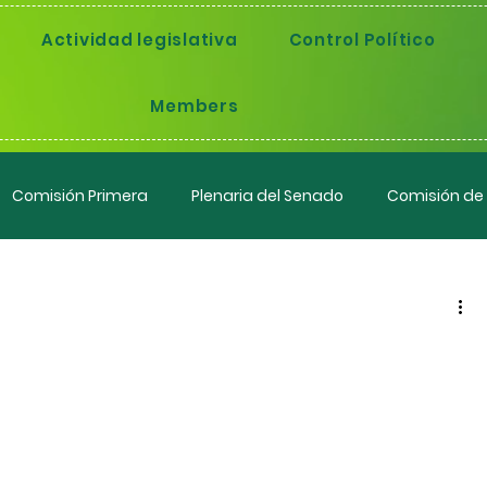
Actividad legislativa
Control Político
Members
Comisión Primera
Plenaria del Senado
Comisión de
ión criminal en Colombia
adación criminal que...