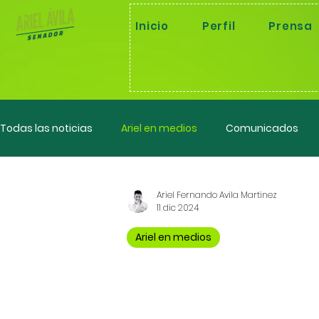
Inicio
Perfil
Prensa
Todas las noticias
Ariel en medios
Comunicados
Control político
Ariel Fernando Avila Martinez
11 dic 2024
Ariel en medios
Fragmentación y degradac
Anoche en #Hora20 de @caracolradio hablamos sobre la política de seguridad y
explicamos la fragmentación y degr