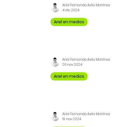
Ariel Fernando Avila Martinez
4 dic 2024
Ariel en medios
Lo del Ministro Bonilla, e
Aquí entrevista para Noticias Carac
Ariel Fernando Avila Martinez
26 nov 2024
Ariel en medios
Nombramiento de Benede
Mi posición sobre una persona co
regresar al gobierno. Aquí mi opinió
Ariel Fernando Avila Martinez
19 nov 2024