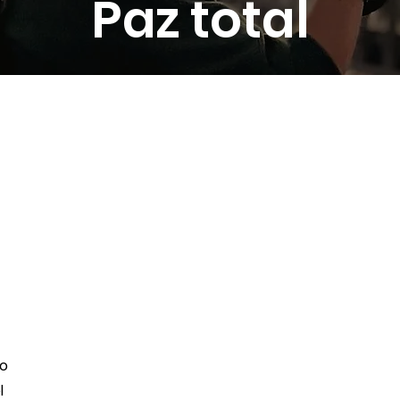
Paz total
to
l