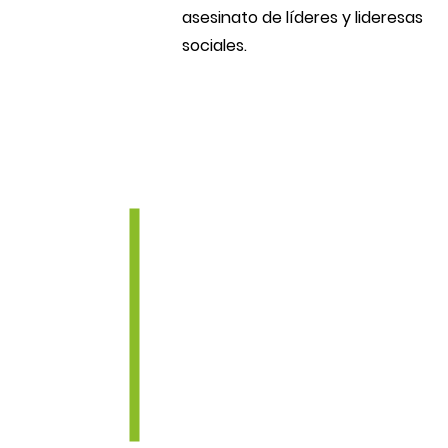
asesinato de líderes y lideresas
sociales.
Diálogos en territorio
siguiente paso en la
búsqueda de la paz 