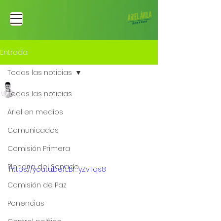
Entrada
Todas las noticias
Ariel Fernando Avila Martinez
Todas las noticias
22 ene 2023
Vamos a llegar a un
Ariel en medios
acuerdo de paz en este
Comunicados
Gobierno
Comisión Primera
Plenaria del Senado
https://youtu.be/EBI_yZvTqs8
Comisión de Paz
Ponencias