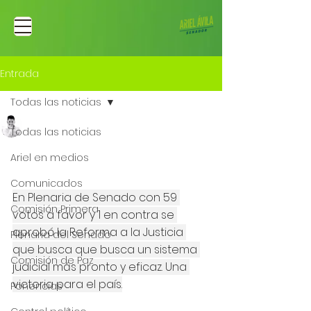
Entrada
Todas las noticias
Ariel Fernando Avila Martinez
Todas las noticias
4 dic 2024
Se aprobó la Reforma a
Ariel en medios
la Justicia
Comunicados
En Plenaria de Senado con 59 
Comisión Primera
votos a favor y 1 en contra se 
aprobó la Reforma a la Justicia 
Plenaria del Senado
que busca que busca un sistema 
Comisión de Paz
judicial más pronto y eficaz. Una 
victoria para el país.
Ponencias