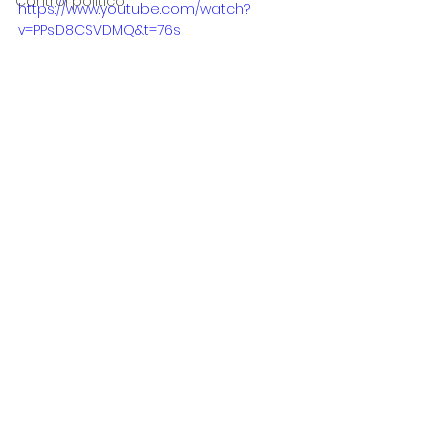
Control político
https://www.youtube.com/watch?
v=PPsD8CSVDMQ&t=76s
Control político
Comisión Primera
Ver todo
Entradas recientes