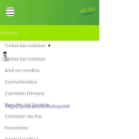
Entrada
Todas las noticias
Ariel Fernando Avila Martinez
Todas las noticias
1 mar 2023
Panel "Hacia donde va
Ariel en medios
la democracia" |
Comunicados
Cambio
Comisión Primera
Plenaria del Senado
https://youtu.be/An6vEKaxzW8
Comisión de Paz
Ponencias