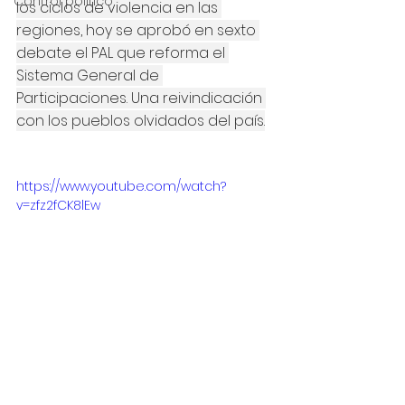
Control político
los ciclos de violencia en las 
regiones, hoy se aprobó en sexto 
debate el PAL que reforma el 
Sistema General de 
Participaciones. Una reivindicación 
con los pueblos olvidados del país.
https://www.youtube.com/watch?
v=zfz2fCK8lEw