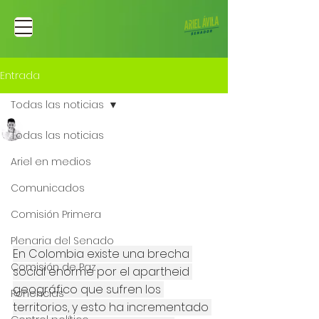
Entrada
Todas las noticias
Ariel Fernando Avila Martinez
Todas las noticias
30 oct 2024
Ganaron las regiones:
Ariel en medios
Se aprueba reforma al
Comunicados
Sistema General de
Comisión Primera
Participaciones - SGP
Plenaria del Senado
En Colombia existe una brecha 
Comisión de Paz
social enorme por el apartheid 
geográfico que sufren los 
Ponencias
territorios, y esto ha incrementado 