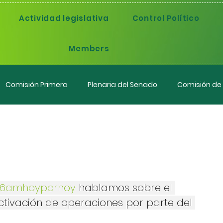
Actividad legislativa
Control Político
Members
Comisión Primera
Plenaria del Senado
Comisión de
n @caracolradio
y
6amhoyporhoy
 hablamos sobre el 
ctivación de operaciones por parte del 