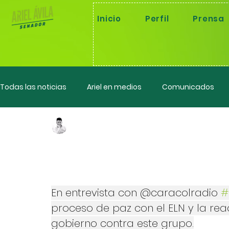
Inicio
Perfil
Prensa
Todas las noticias
Ariel en medios
Comunicados
Ariel Fernando Avila Martinez
6 ago 2024
Ponencias
Control político
En entrevista co
#6amHoyPorHo
En entrevista con @caracolradio 
#
proceso de paz con el ELN y la rea
gobierno contra este grupo.