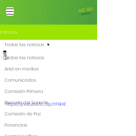
Entrada
Todas las noticias
Ariel Fernando Avila Martinez
Todas las noticias
22 ago 2022
Elementos claves de lo
Ariel en medios
que significa la Paz
Comunicados
Total
Comisión Primera
Plenaria del Senado
https://youtu.be/s_Gp2YFkkXE
Comisión de Paz
Ponencias