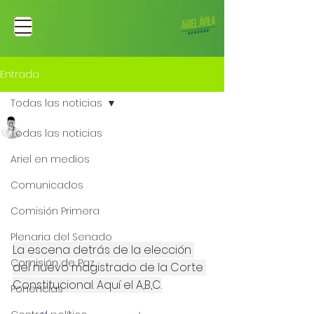
Entrada
Todas las noticias
Ariel Fernando Avila Martinez
Todas las noticias
23 nov 2024
ABC de la elección de
Ariel en medios
Miguel Polo, el nuevo
Comunicados
Magistrado de la Corte
Comisión Primera
Constitucional
Plenaria del Senado
La escena detrás de la elección 
Comisión de Paz
del nuevo magistrado de la Corte 
Constitucional. Aquí el A,B,C.
Ponencias