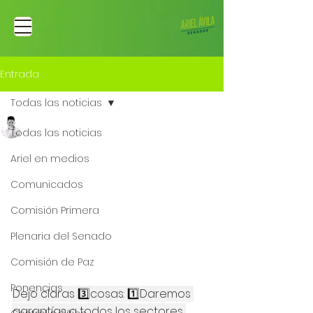
Entrada
Todas las noticias
Ariel Fernando Avila Martinez
Todas las noticias
23 jul 2024
Soy el Presidente de la
Ariel en medios
Comisión Primera del
Comunicados
Senado
Comisión Primera
¡Gracias a los y las senadores que 
Plenaria del Senado
votaron para hoy ser el presidente 
de la Comisión I de Senado!
Comisión de Paz
Ponencias
Dejo claras 3️⃣cosas: 1️⃣Daremos 
garantías a todos los sectores 