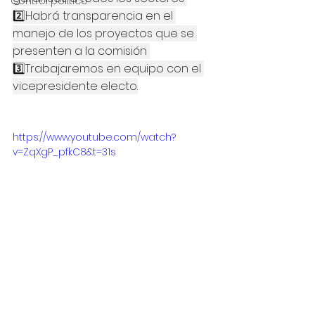
Control político
2️⃣Habrá transparencia en el 
manejo de los proyectos que se 
presenten a la comisión 
3️⃣Trabajaremos en equipo con el 
vicepresidente electo.
https://www.youtube.com/watch?
v=ZqXgP_pfkC8&t=31s
Control político