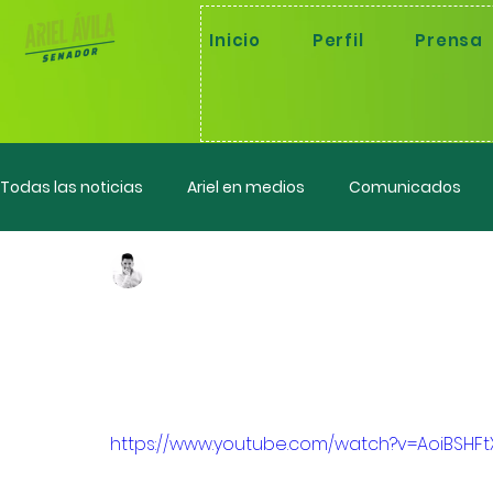
Inicio
Perfil
Prensa
Todas las noticias
Ariel en medios
Comunicados
Ariel Fernando Avila Martinez
22 nov 2022
Ponencias
Control político
Retiran apoyo al 
Código Electoral
https://www.youtube.com/watch?v=AoiBSHFt