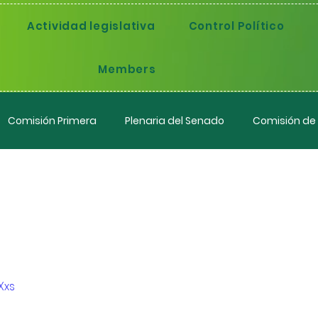
Actividad legislativa
Control Político
Members
Comisión Primera
Plenaria del Senado
Comisión de
Proyecto del
Xxs