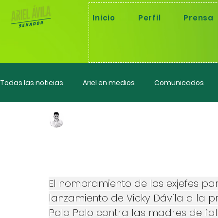
Inicio
Perfil
Prensa
Todas las noticias
Ariel en medios
Comunicados
Ariel Fernando Avila Martinez
16 nov 2024
Ponencias
Control político
¿Qué está pasan
Tres noticias de
El nombramiento de los exjefes par
lanzamiento de Vicky Dávila a la p
Polo Polo contra las madres de falso