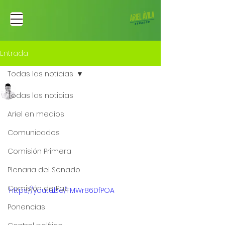
Entrada
Todas las noticias
Ariel Fernando Avila Martinez
Todas las noticias
4 oct 2022
Presentación del
Ariel en medios
Proyecto del Ley de
Comunicados
reforma al sistema
Comisión Primera
electoral
Plenaria del Senado
Comisión de Paz
https://youtu.be/FMWr86DfPOA
Ponencias