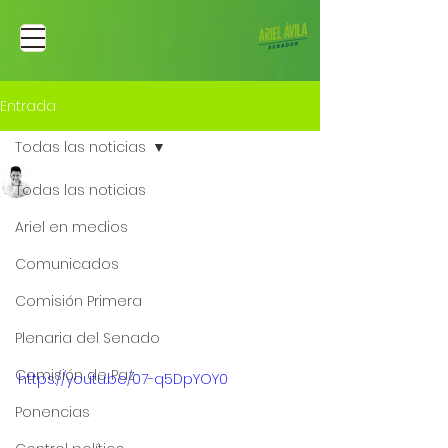
Entrada
Todas las noticias
Ariel Fernando Avila Martinez
Todas las noticias
10 ene 2023
Paciencia y prudencia
Ariel en medios
en los diálogos con el
Comunicados
ELN| Entrevista para
Comisión Primera
Noticias Caracol
Plenaria del Senado
Comisión de Paz
https://youtu.be/07-q5DpYOY0
Ponencias