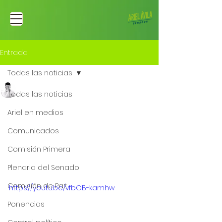
Entrada
Todas las noticias
Ariel Fernando Avila Martinez
Todas las noticias
11 ago 2022
Nueva Contraloría:
Ariel en medios
están en juego los
Comunicados
recursos públicos del
Comisión Primera
país
Plenaria del Senado
Comisión de Paz
https://youtu.be/vfbOB-kamhw
Ponencias