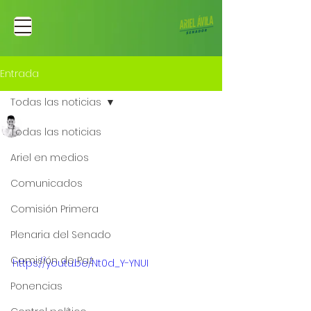
Entrada
Todas las noticias
Ariel Fernando Avila Martinez
Todas las noticias
11 abr 2023
“La profecía sobre las
Ariel en medios
mayorías en el
Comunicados
Congreso” |Entrevista
Comisión Primera
para Zona Franca
Plenaria del Senado
Comisión de Paz
https://youtu.be/Nt0d_Y-YNUI
Ponencias