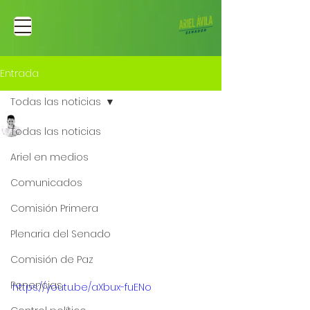
Entrada
Todas las noticias
Ariel Fernando Avila Martinez
Todas las noticias
3 ago 2022
Grave
Ariel en medios
cuestionamientos de
Comunicados
María Fernanda
Comisión Primera
Rangel, elegible a la
Plenaria del Senado
Contraloría
Comisión de Paz
Ponencias
https://youtu.be/aXbux-fuENo