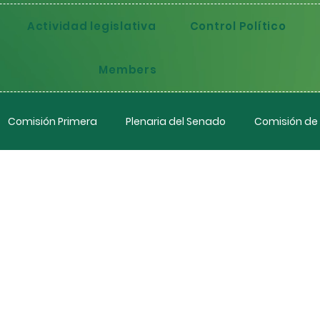
Actividad legislativa
Control Político
Members
Comisión Primera
Plenaria del Senado
Comisión de
s EE. UU sobre la
tica en contra de
la CICIG