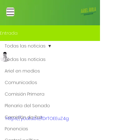
Entrada
Todas las noticias
Ariel Fernando Avila Martinez
Todas las noticias
22 ago 2022
En debate con la
Ariel en medios
senadora María
Comunicados
Fernanda Cabal en
Comisión Primera
revista Semana.
Plenaria del Senado
Comisión de Paz
https://youtu.be/fDrTOEEuZ4g
Ponencias