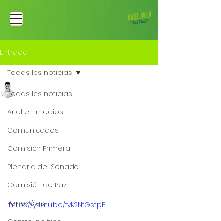
Entrada
Todas las noticias
Ariel Fernando Avila Martinez
Todas las noticias
10 abr 2023
El peligro de aprobar el
Ariel en medios
código electoral del
Comunicados
cuestionado
Comisión Primera
registrador Alexander
Plenaria del Senado
Vega
Comisión de Paz
Ponencias
https://youtu.be/fvK2NfGstpE