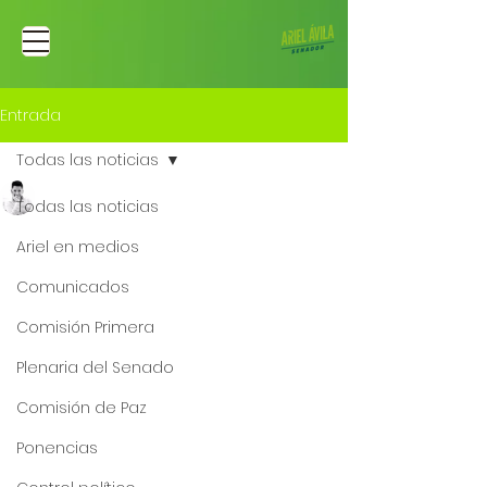
Entrada
Todas las noticias
Ariel Fernando Avila Martinez
Todas las noticias
13 sept 2022
Debate de control
Ariel en medios
político: crisis
Comunicados
energética del país
Comisión Primera
Alza en las tarifas y deficiencia de 
Plenaria del Senado
la prestación del servicio. 
Comisión de Paz
Ponencias